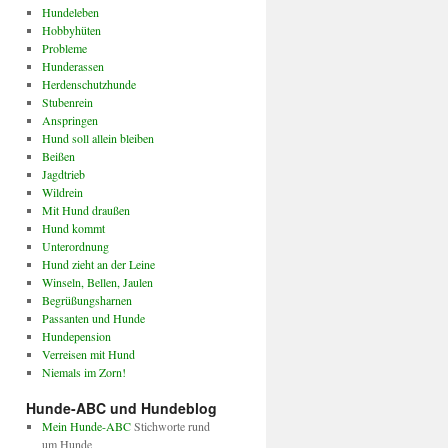
Hundeleben
Hobbyhüten
Probleme
Hunderassen
Herdenschutzhunde
Stubenrein
Anspringen
Hund soll allein bleiben
Beißen
Jagdtrieb
Wildrein
Mit Hund draußen
Hund kommt
Unterordnung
Hund zieht an der Leine
Winseln, Bellen, Jaulen
Begrüßungsharnen
Passanten und Hunde
Hundepension
Verreisen mit Hund
Niemals im Zorn!
Hunde-ABC und Hundeblog
Mein Hunde-ABC
Stichworte rund
um Hunde