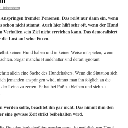
an
t Heinenberg
das Anspringen fremder Personen. Das reißt nur dann ein, wenn
s schon nicht stimmt. Auch hier hilft sehr oft, wenn der Hund
em Verhalten sein Ziel nicht erreichen kann.
Das demoralisiert
die Lust auf seine Faxen.
 selbst keinen Hund haben und in keiner Weise mitspielen, wenn
eachten. Sogar manche Hundehalter sind derart ignorant.
chritt allein eine Sache des Hundehalters. Wenn die Situation sich
lich jemanden anspringen wird, nimmt man ihn folglich an die
 der Leine zu zerren. Er hat bei Fuß zu bleiben und sich zu
.
 werden sollte, beachtet ihn gar nicht. Das nimmt ihm den
 eine gewisse Zeit strikt beibehalten wird.
die Situation herbeigeführt werden muss, ist natürlich von Hund