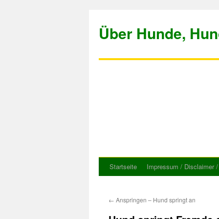
Über Hunde, Hun
Startseite
Impressum / Disclaimer 
Springe
zum
←
Anspringen – Hund springt an
Inhalt