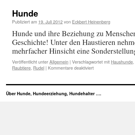
kann
ein
Hunde
Hund?
Publiziert am
19. Juli 2012
von
Eckbert Heinenberg
Hunde und ihre Beziehung zu Menschen:
Geschichte! Unter den Haustieren nehm
mehrfacher Hinsicht eine Sonderstellun
Veröffentlicht unter
Allgemein
|
Verschlagwortet mit
Haushunde
Raubtiere
,
Rudel
|
Kommentare deaktiviert
für
Hunde
Über Hunde, Hundeerziehung, Hundehalter ….