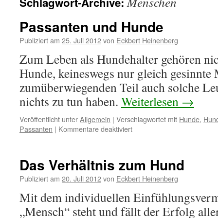
Menschen
Schlagwort-Archive:
Passanten und Hunde
Publiziert am
25. Juli 2012
von
Eckbert Heinenberg
Zum Leben als Hundehalter gehören nic
Hunde, keineswegs nur gleich gesinnte
zumüberwiegenden Teil auch solche Leu
nichts zu tun haben.
Weiterlesen
→
Veröffentlicht unter
Allgemein
|
Verschlagwortet mit
Hunde
,
Hund
Passanten
|
Kommentare deaktiviert
für
Passanten
und
Hunde
Das Verhältnis zum Hund
Publiziert am
20. Juli 2012
von
Eckbert Heinenberg
Mit dem individuellen Einfühlungsverm
„Mensch“ steht und fällt der Erfolg alle