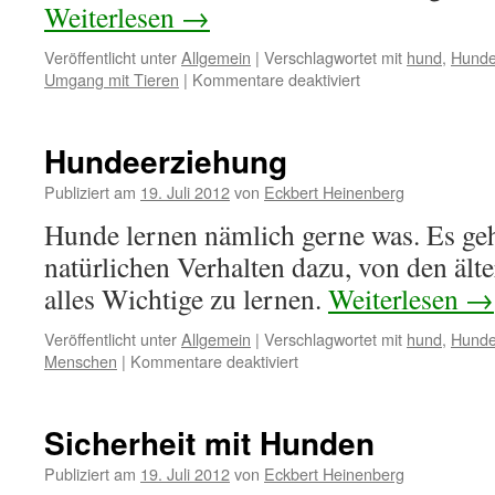
Weiterlesen
→
Veröffentlicht unter
Allgemein
|
Verschlagwortet mit
hund
,
Hunde
Umgang mit Tieren
|
Kommentare deaktiviert
für
Das
Verhältnis
zum
Hundeerziehung
Hund
Publiziert am
19. Juli 2012
von
Eckbert Heinenberg
Hunde lernen nämlich gerne was. Es ge
natürlichen Verhalten dazu, von den ält
alles Wichtige zu lernen.
Weiterlesen
→
Veröffentlicht unter
Allgemein
|
Verschlagwortet mit
hund
,
Hunde
Menschen
|
Kommentare deaktiviert
für
Hundeerziehung
Sicherheit mit Hunden
Publiziert am
19. Juli 2012
von
Eckbert Heinenberg