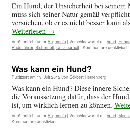
Ein Hund, der Unsicherheit bei seinem M
muss sich seiner Natur gemäß verpflicht
versuchen, ob er es nicht besser kann al
Weiterlesen
→
Veröffentlicht unter
Allgemein
|
Verschlagwortet mit
hund
,
Hund
Rudelführer
,
Sicherheit
,
Unsicherheit
|
Kommentare deaktiviert
f
S
m
H
Was kann ein Hund?
Publiziert am
19. Juli 2012
von
Eckbert Heinenberg
Was kann ein Hund? Diese innere Sicher
die Voraussetzung dafür, dass der Hund
ist, um wirklich lernen zu können.
Weit
Veröffentlicht unter
Allgemein
|
Verschlagwortet mit
hund
,
Mens
Kommentare deaktiviert
für
Was